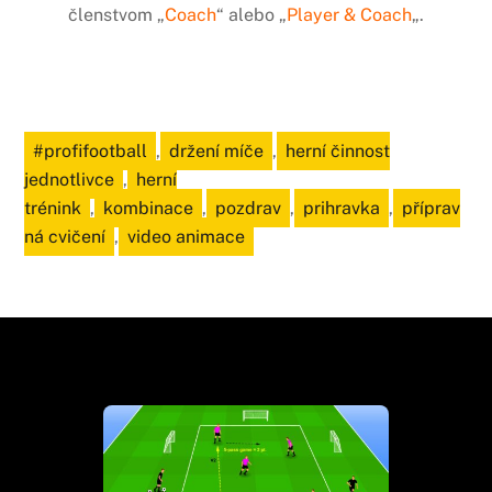
členstvom „
Coach
“ alebo „
Player & Coach
„.
#profifootball
,
držení míče
,
herní činnost
jednotlivce
,
herní
trénink
,
kombinace
,
pozdrav
,
prihravka
,
příprav
ná cvičení
,
video animace