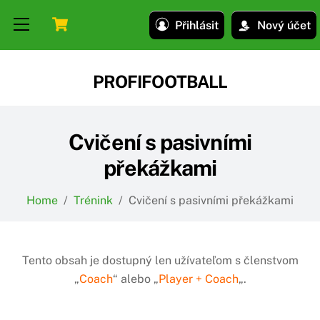
Skip
Skip
Cart
Menu
Přihlásit
Nový účet
to
to
content
content
PROFIFOOTBALL
Cvičení s pasivními
překážkami
Home
/
Trénink
/
Cvičení s pasivními překážkami
Tento obsah je dostupný len užívateľom s členstvom
„
Coach
“ alebo „
Player + Coach
„.