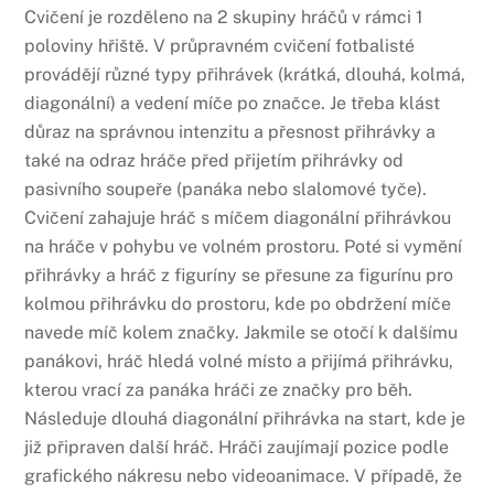
Cvičení je rozděleno na 2 skupiny hráčů v rámci 1
poloviny hřiště. V průpravném cvičení fotbalisté
provádějí různé typy přihrávek (krátká, dlouhá, kolmá,
diagonální) a vedení míče po značce. Je třeba klást
důraz na správnou intenzitu a přesnost přihrávky a
také na odraz hráče před přijetím přihrávky od
pasivního soupeře (panáka nebo slalomové tyče).
Cvičení zahajuje hráč s míčem diagonální přihrávkou
na hráče v pohybu ve volném prostoru. Poté si vymění
přihrávky a hráč z figuríny se přesune za figurínu pro
kolmou přihrávku do prostoru, kde po obdržení míče
navede míč kolem značky. Jakmile se otočí k dalšímu
panákovi, hráč hledá volné místo a přijímá přihrávku,
kterou vrací za panáka hráči ze značky pro běh.
Následuje dlouhá diagonální přihrávka na start, kde je
již připraven další hráč. Hráči zaujímají pozice podle
grafického nákresu nebo videoanimace. V případě, že