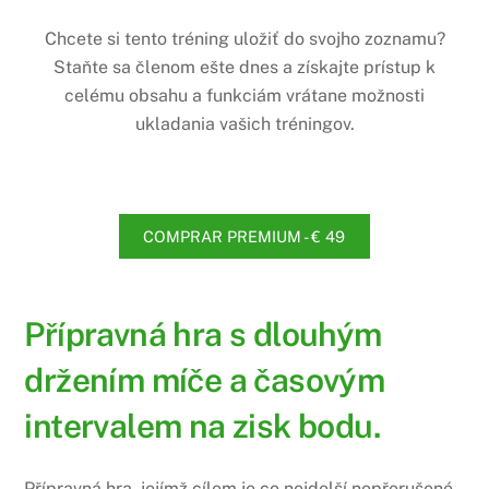
Chcete si tento tréning uložiť do svojho zoznamu?
Staňte sa členom ešte dnes a získajte prístup k
celému obsahu a funkciám vrátane možnosti
ukladania vašich tréningov.
COMPRAR PREMIUM - € 49
Přípravná hra s dlouhým
držením míče a časovým
intervalem na zisk bodu.
Přípravná hra, jejímž cílem je co nejdelší nepřerušené