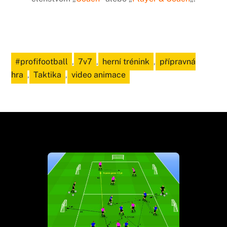
#profifootball
,
7v7
,
herní trénink
,
přípravná
hra
,
Taktika
,
video animace