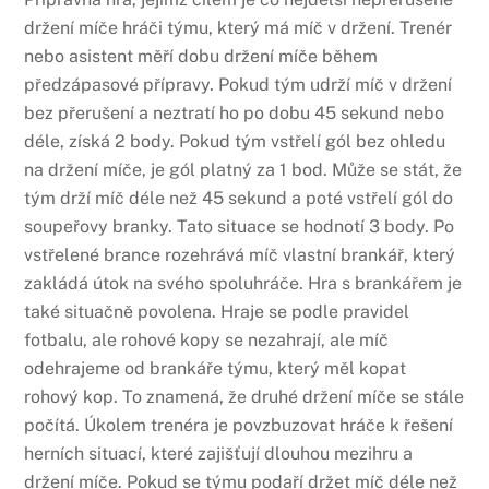
držení míče hráči týmu, který má míč v držení. Trenér
nebo asistent měří dobu držení míče během
předzápasové přípravy. Pokud tým udrží míč v držení
bez přerušení a neztratí ho po dobu 45 sekund nebo
déle, získá 2 body. Pokud tým vstřelí gól bez ohledu
na držení míče, je gól platný za 1 bod. Může se stát, že
tým drží míč déle než 45 sekund a poté vstřelí gól do
soupeřovy branky. Tato situace se hodnotí 3 body. Po
vstřelené brance rozehrává míč vlastní brankář, který
zakládá útok na svého spoluhráče. Hra s brankářem je
také situačně povolena. Hraje se podle pravidel
fotbalu, ale rohové kopy se nezahrají, ale míč
odehrajeme od brankáře týmu, který měl kopat
rohový kop. To znamená, že druhé držení míče se stále
počítá. Úkolem trenéra je povzbuzovat hráče k řešení
herních situací, které zajišťují dlouhou mezihru a
držení míče. Pokud se týmu podaří držet míč déle než