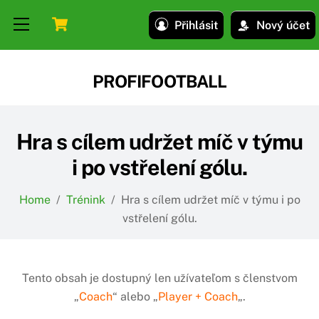
Skip
Skip
Cart
Menu
Přihlásit
Nový účet
to
to
content
content
PROFIFOOTBALL
Hra s cílem udržet míč v týmu
i po vstřelení gólu.
Home
/
Trénink
/
Hra s cílem udržet míč v týmu i po
vstřelení gólu.
Tento obsah je dostupný len užívateľom s členstvom
„
Coach
“ alebo „
Player + Coach
„.