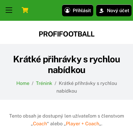
Skip
Skip
Cart
Menu
Přihlásit
Nový účet
to
to
content
content
PROFIFOOTBALL
Krátké přihrávky s rychlou
nabídkou
Home
/
Trénink
/
Krátké přihrávky s rychlou
nabídkou
Tento obsah je dostupný len užívateľom s členstvom
„
Coach
“ alebo „
Player + Coach
„.