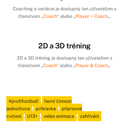
Coaching a variácie je dostupný len užívateľom s
členstvom „
Coach
“ alebo „
Player + Coach
„.
2D a 3D tréning
2D a 3D tréning je dostupný len užívateľom s
členstvom „
Coach
“ alebo „
Player & Coach
„.
#profifootball
,
herní činnost
jednotlivce
,
prihravka
,
přípravná
cvičení
,
U13+
,
video animace
,
zahřívání