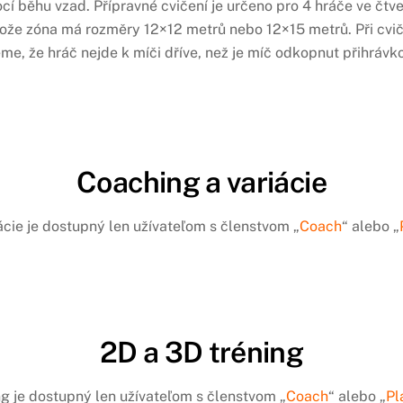
ocí běhu vzad. Přípravné cvičení je určeno pro 4 hráče ve č
otože zóna má rozměry 12×12 metrů nebo 12×15 metrů. Při cv
me, že hráč nejde k míči dříve, než je míč odkopnut přihráv
Coaching a variácie
ácie je dostupný len užívateľom s členstvom „
Coach
“ alebo „
2D a 3D tréning
ng je dostupný len užívateľom s členstvom „
Coach
“ alebo „
Pl