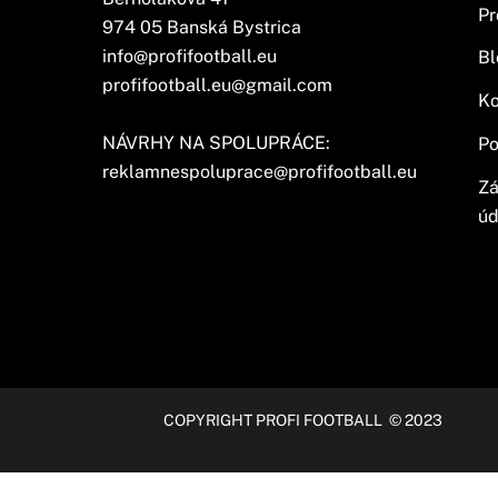
Pr
974 05 Banská Bystrica
info@profifootball.eu
Bl
profifootball.eu@gmail.com
Ko
NÁVRHY NA SPOLUPRÁCE:
Po
reklamnespoluprace@profifootball.eu
Zá
úd
COPYRIGHT PROFI FOOTBALL © 2023