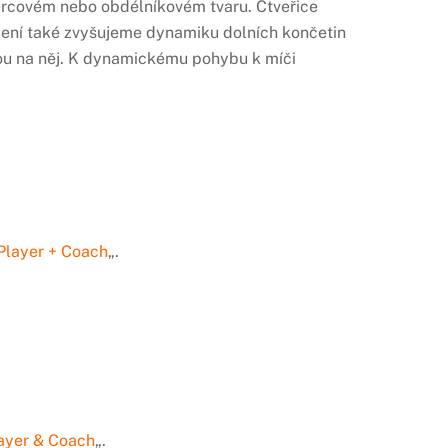
tvercovém nebo obdélníkovém tvaru. Čtveřice
ičení také zvyšujeme dynamiku dolních končetin
kou na něj. K dynamickému pohybu k míči
Player + Coach
„.
ayer & Coach
„.