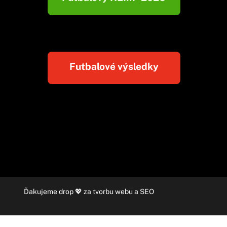
Futbalové výsledky
Ďakujeme
drop
💖 za
tvorbu webu
a
SEO