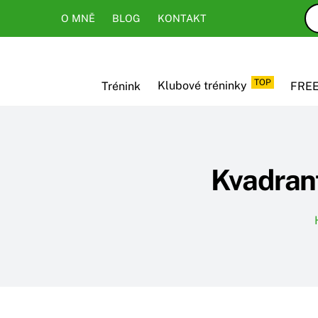
Skip
Skip
O MNĚ
BLOG
KONTAKT
to
to
content
content
TOP
Trénink
Klubové tréninky
FREE
Kvadrant