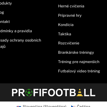
odukty
Herné cvičenia
og
Prípravné hry
ntakt
Kondícia
dmínky a pravidla
Taktika
sady ochrany osobních
Rozcvičenie
ajů
Brankárske tréningy
Tréning pre najmenších
Futbalový video tréning
Slovenčina
(
Slovenština
)
Čeština