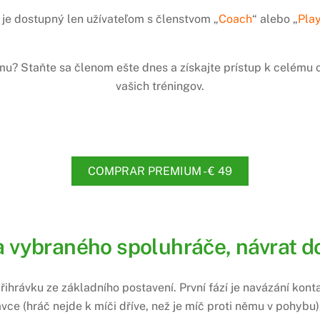
je dostupný len užívateľom s členstvom „
Coach
“ alebo „
Pla
amu? Staňte sa členom ešte dnes a získajte prístup k celém
vašich tréningov.
COMPRAR PREMIUM - € 49
a vybraného spoluhráče, návrat do
ihrávku ze základního postavení. První fází je navázání konta
ávce (hráč nejde k míči dříve, než je míč proti němu v pohyb