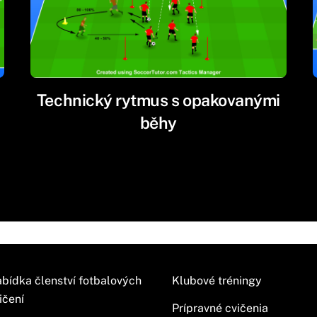
Technický rytmus s opakovanými
běhy
bídka členství fotbalových
Klubové tréningy
ičení
Prípravné cvičenia