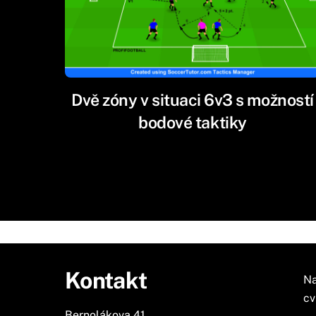
Dvě zóny v situaci 6v3 s možností
bodové taktiky
Kontakt
Na
cv
Bernolákova 41