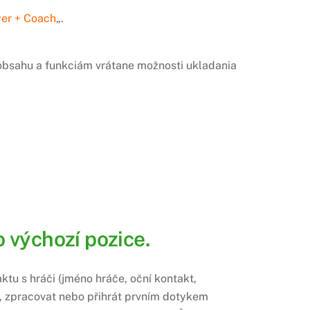
yer + Coach
„.
u obsahu a funkciám vrátane možnosti ukladania
 výchozí pozice.
ktu s hráči (jméno hráče, oční kontakt,
u), zpracovat nebo přihrát prvním dotykem