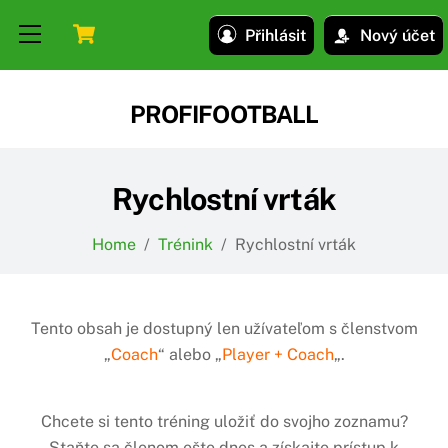
Skip
Skip
Cart
Menu
Přihlásit
Nový účet
to
to
content
content
PROFIFOOTBALL
Rychlostní vrták
Home
/
Trénink
/
Rychlostní vrták
Tento obsah je dostupný len užívateľom s členstvom
„
Coach
“ alebo „
Player + Coach
„.
Chcete si tento tréning uložiť do svojho zoznamu?
Staňte sa členom ešte dnes a získajte prístup k