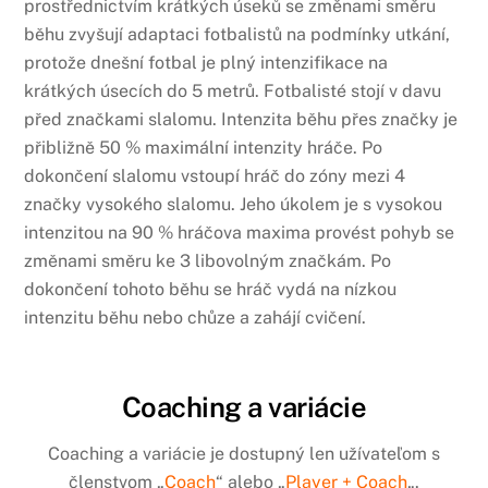
prostřednictvím krátkých úseků se změnami směru
běhu zvyšují adaptaci fotbalistů na podmínky utkání,
protože dnešní fotbal je plný intenzifikace na
krátkých úsecích do 5 metrů. Fotbalisté stojí v davu
před značkami slalomu. Intenzita běhu přes značky je
přibližně 50 % maximální intenzity hráče. Po
dokončení slalomu vstoupí hráč do zóny mezi 4
značky vysokého slalomu. Jeho úkolem je s vysokou
intenzitou na 90 % hráčova maxima provést pohyb se
změnami směru ke 3 libovolným značkám. Po
dokončení tohoto běhu se hráč vydá na nízkou
intenzitu běhu nebo chůze a zahájí cvičení.
Coaching a variácie
Coaching a variácie je dostupný len užívateľom s
členstvom „
Coach
“ alebo „
Player + Coach
„.