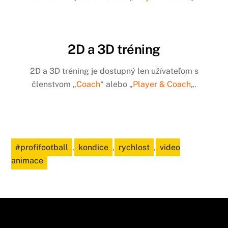
2D a 3D tréning
2D a 3D tréning je dostupný len užívateľom s
členstvom „
Coach
“ alebo „
Player & Coach
„.
#profifootball
,
kondice
,
rychlost
,
video
animace