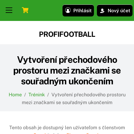
Skip
Skip
Cart
Menu
Přihlásit
Nový účet
to
to
content
content
PROFIFOOTBALL
Vytvoření přechodového
prostoru mezi značkami se
souřadným ukončením
Home
/
Trénink
/
Vytvoření přechodového prostoru
mezi značkami se souřadným ukončením
Tento obsah je dostupný len užívateľom s členstvom