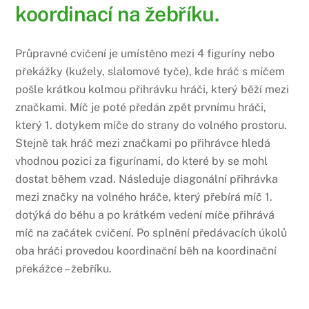
koordinací na žebříku.
Průpravné cvičení je umístěno mezi 4 figuríny nebo
překážky (kužely, slalomové tyče), kde hráč s míčem
pošle krátkou kolmou přihrávku hráči, který běží mezi
značkami. Míč je poté předán zpět prvnímu hráči,
který 1. dotykem míče do strany do volného prostoru.
Stejně tak hráč mezi značkami po přihrávce hledá
vhodnou pozici za figurínami, do které by se mohl
dostat během vzad. Následuje diagonální přihrávka
mezi značky na volného hráče, který přebírá míč 1.
dotýká do běhu a po krátkém vedení míče přihrává
míč na začátek cvičení. Po splnění předávacích úkolů
oba hráči provedou koordinační běh na koordinační
překážce – žebříku.