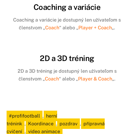
Coaching a variácie
Coaching a variácie je dostupný len užívateľom s
členstvom „
Coach
“ alebo „
Player + Coach
„.
2D a 3D tréning
2D a 3D tréning je dostupný len užívateľom s
členstvom „
Coach
“ alebo „
Player & Coach
„.
#profifootball
,
herní
trénink
,
Koordinace
,
pozdrav
,
přípravná
cvičení
,
video animace