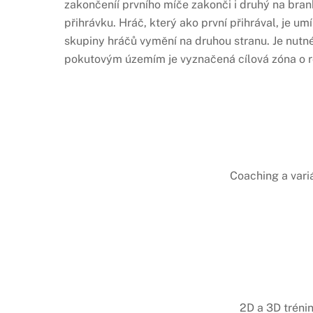
zakončeníí prvního míče zakonči i druhý na bran
přihrávku. Hráč, který ako první přihrával, je um
skupiny hráčů vymění na druhou stranu. Je nutné
pokutovým územím je vyznačená cílová zóna o r
Coaching a vari
2D a 3D tréni