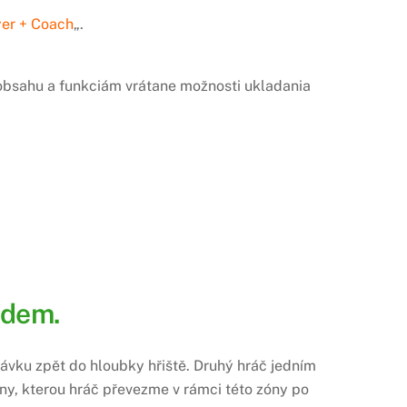
yer + Coach
„.
u obsahu a funkciám vrátane možnosti ukladania
adem.
rávku zpět do hloubky hřiště. Druhý hráč jedním
y, kterou hráč převezme v rámci této zóny po