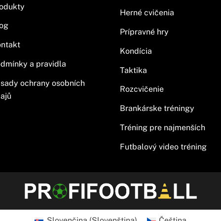
odukty
Herné cvičenia
og
Prípravné hry
ntakt
Kondícia
dmínky a pravidla
Taktika
sady ochrany osobních
Rozcvičenie
ajů
Brankárske tréningy
Tréning pre najmenších
Futbalový video tréning
Slovenčina
(
Slovenština
)
Čeština