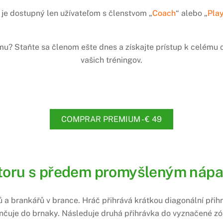
je dostupný len užívateľom s členstvom „
Coach
“ alebo „
Pla
amu? Staňte sa členom ešte dnes a získajte prístup k celém
vašich tréningov.
COMPRAR PREMIUM - € 49
storu s předem promyšleným náp
ů a brankářů v brance. Hráč přihrává krátkou diagonální přih
čuje do brnaky. Následuje druhá přihrávka do vyznačené zón