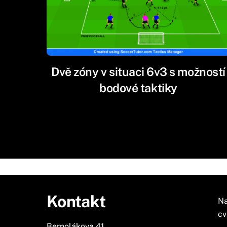
Dvě zóny v situaci 6v3 s možností
bodové taktiky
Kontakt
Na
cv
Bernolákova 41