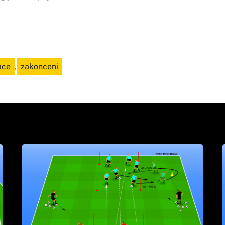
ace
,
zakonceni