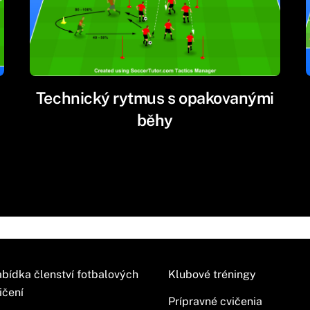
Technický rytmus s opakovanými
běhy
bídka členství fotbalových
Klubové tréningy
ičení
Prípravné cvičenia