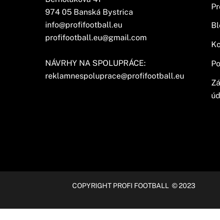
Pr
974 05 Banská Bystrica
info@profifootball.eu
Bl
profifootball.eu@gmail.com
Ko
NÁVRHY NA SPOLUPRÁCE:
Po
reklamnespoluprace@profifootball.eu
Zá
úd
COPYRIGHT PROFI FOOTBALL © 2023