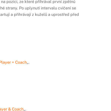
a pozici, ze které přihrával první zpětnú
uhé strany. Po uplynutí intervalu cvičení se
tují a přihrávají z kuželů a uprostřed před
Player + Coach
„.
ayer & Coach
„.