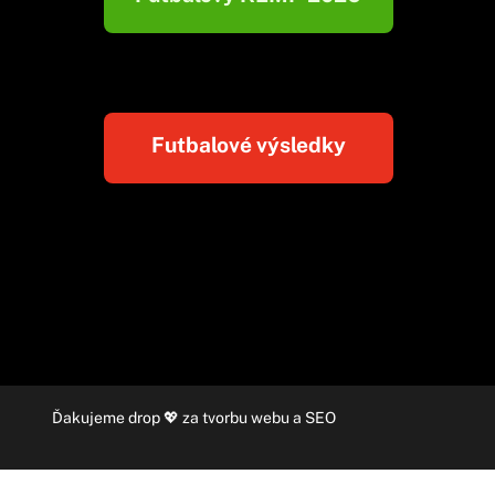
Futbalové výsledky
Ďakujeme
drop
💖 za
tvorbu webu
a
SEO