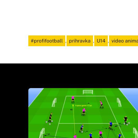
#profifootball
,
prihravka
,
U14
,
video anim