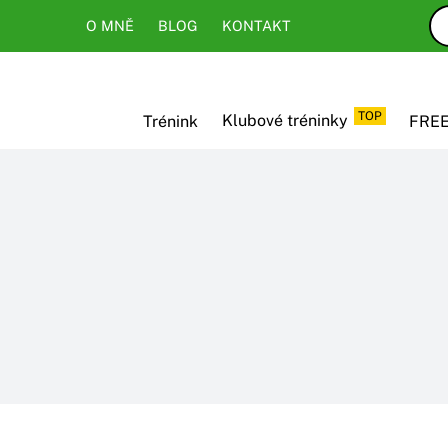
Skip
Skip
O MNĚ
BLOG
KONTAKT
to
to
content
content
TOP
Trénink
Klubové tréninky
FREE