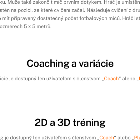
ku. Muže také zakončit míč prvním dotykem. Hráč je umístěn n
ístěn na pozici, ze které cvičení začal. Následuje cvičení z dr
 mít připravený dostatečný počet fotbalových míčů. Hráči star
ozměrech 5 x 5 metrů.
Coaching a variácie
ácie je dostupný len užívateľom s členstvom „
Coach
“ alebo „
2D a 3D tréning
ng je dostupný len užívateľom s členstvom „
Coach
“ alebo „
Pl