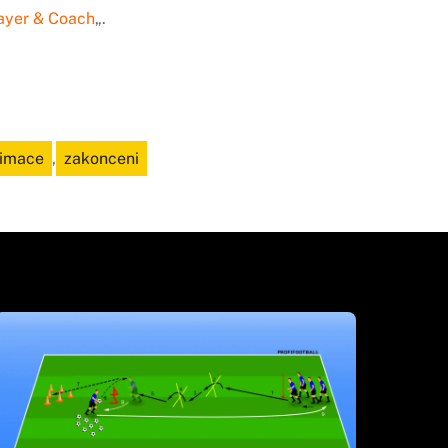
ayer & Coach
„.
nimace
,
zakonceni