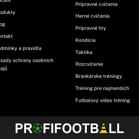
ičení
Prípravné cvičenia
odukty
Herné cvičenia
og
Prípravné hry
ntakt
Kondícia
dmínky a pravidla
Taktika
sady ochrany osobních
Rozcvičenie
ajů
Brankárske tréningy
Tréning pre najmenších
Futbalový video tréning