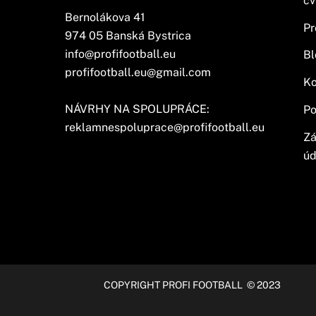
cv
Bernolákova 41
Pr
974 05 Banská Bystrica
info@profifootball.eu
Bl
profifootball.eu@gmail.com
Ko
NÁVRHY NA SPOLUPRÁCE:
Po
reklamnespoluprace@profifootball.eu
Zá
úd
COPYRIGHT PROFI FOOTBALL © 2023