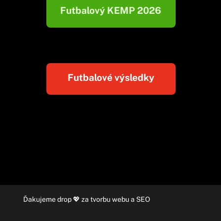
Futbalový KEMP 2026
Futbalové výsledky
Ďakujeme
drop
💖 za
tvorbu webu
a
SEO