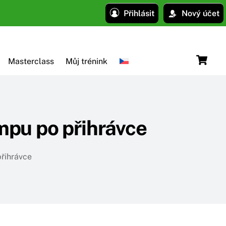
Přihlásit
Nový účet
C
Masterclass
Můj trénink
mpu po přihrávce
řihrávce