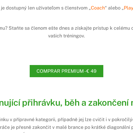
je dostupný len užívateľom s členstvom „
Coach
“ alebo „
Pla
amu? Staňte sa členom ešte dnes a získajte prístup k celém
vašich tréningov.
COMPRAR PREMIUM - € 49
ující přihrávku, běh a zakončení
nku v přípravné kategorii, případně jej lze cvičit i v pokroči
hráče je přesně zakončit v malé brance po krátké diagonální