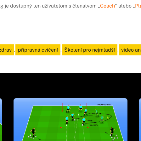
ng je dostupný len užívateľom s členstvom „
Coach
“ alebo „
Pl
zdrav
,
přípravná cvičení
,
Školení pro nejmladší
,
video a