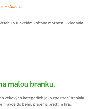
yer + Coach
„.
u obsahu a funkciám vrátane možnosti ukladania
 na malou branku.
lých věkových kategoriích jako zpestření tréninku
 přihrávce do běhu, přičemž předtím hráč