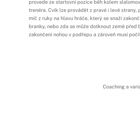
provede ze startovní pozice běh kolem slalomové
trenéra. Cvik lze provádět z pravé i levé strany
míč z ruky na hlavu hráče, který se snaží zakonč
branky, nebo zda se může dotknout země před b
zakončení nohou v podřepu a zároveň musí počí
Coaching a vari