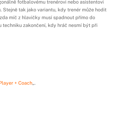
agonálně fotbalovému trenérovi nebo asistentovi
. Stejně tak jako variantu, kdy trenér může hodit
t, zda míč z hlavičky musí spadnout přímo do
 techniku zakončení, kdy hráč nesmí být při
Player + Coach
„.