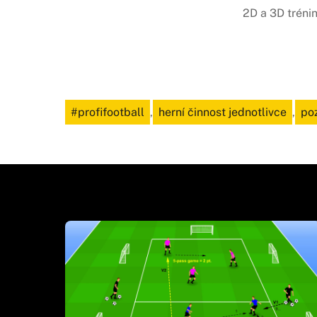
2D a 3D tréni
#profifootball
,
herní činnost jednotlivce
,
po