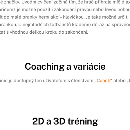
 značky. Úvodní cvičení začíná tím, že hráč přihraje míč di
, přičemž je možné použít i zakončení pravou nebo levou nohou
it do malé branky herní akcí – hlavičkou. Je také možné urči
rankou. U nejmladších fotbalistů klademe důraz na správnou
tat s vhodnou délkou kroku do zakončení.
Coaching a variácie
ácie je dostupný len užívateľom s členstvom „
Coach
“ alebo „
2D a 3D tréning