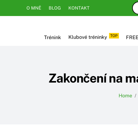
Skip
Skip
O MNĚ
BLOG
KONTAKT
to
to
content
content
TOP
Trénink
Klubové tréninky
FREE
Zakončení na ma
Home
/