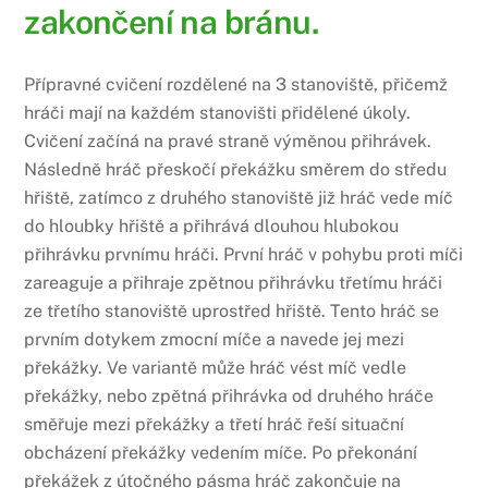
zakončení na bránu.
Přípravné cvičení rozdělené na 3 stanoviště, přičemž
hráči mají na každém stanovišti přidělené úkoly.
Cvičení začíná na pravé straně výměnou přihrávek.
Následně hráč přeskočí překážku směrem do středu
hřiště, zatímco z druhého stanoviště již hráč vede míč
do hloubky hřiště a přihrává dlouhou hlubokou
přihrávku prvnímu hráči. První hráč v pohybu proti míči
zareaguje a přihraje zpětnou přihrávku třetímu hráči
ze třetího stanoviště uprostřed hřiště. Tento hráč se
prvním dotykem zmocní míče a navede jej mezi
překážky. Ve variantě může hráč vést míč vedle
překážky, nebo zpětná přihrávka od druhého hráče
směřuje mezi překážky a třetí hráč řeší situační
obcházení překážky vedením míče. Po překonání
překážek z útočného pásma hráč zakončuje na