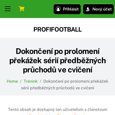
Skip
Skip
Cart
Menu
Přihlásit
Nový účet
to
to
content
content
PROFIFOOTBALL
Dokončení po prolomení
překážek sérií předběžných
průchodů ve cvičení
Home
/
Trénink
/
Dokončení po prolomení překážek
sérií předběžných průchodů ve cvičení
Tento obsah je dostupný len užívateľom s členstvom