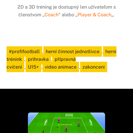
2D a 3D tréning je dostupný len užívateľom s
členstvom „
Coach
“ alebo „
Player & Coach
„.
#profifootball
,
herní činnost jednotlivce
,
herní
trénink
,
prihravka
,
přípravná
cvičení
,
U15+
,
video animace
,
zakonceni