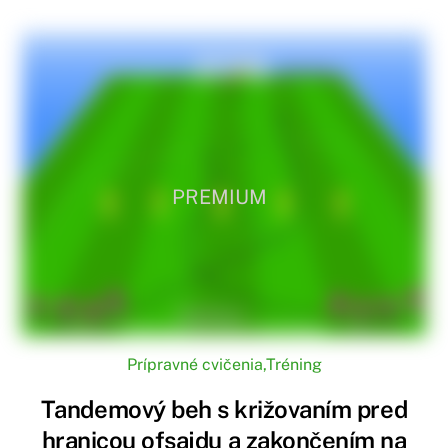
PREMIUM
Prípravné cvičenia
,
Tréning
Tandemový beh s križovaním pred
hranicou ofsajdu a zakončením na