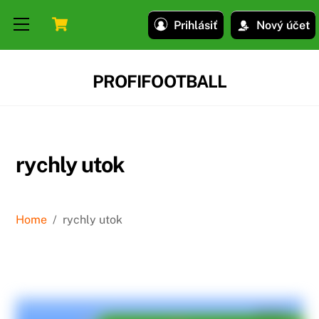
Skip
Skip
Cart
Menu
Prihlásiť
Nový účet
to
to
content
content
PROFIFOOTBALL
rychly utok
Home
/
rychly utok