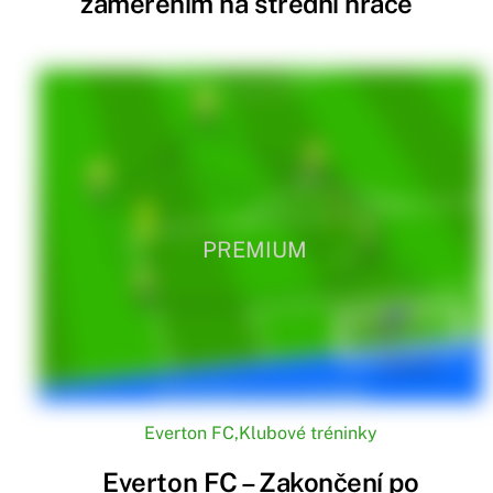
zaměřením na střední hráče
PREMIUM
Everton FC
,
Klubové tréninky
Everton FC – Zakončení po