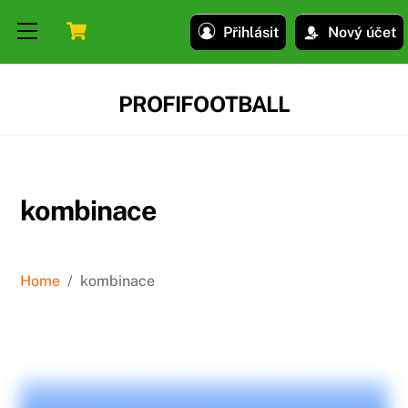
Skip
Skip
Cart
Menu
Přihlásit
Nový účet
to
to
content
content
PROFIFOOTBALL
kombinace
Home
/
kombinace