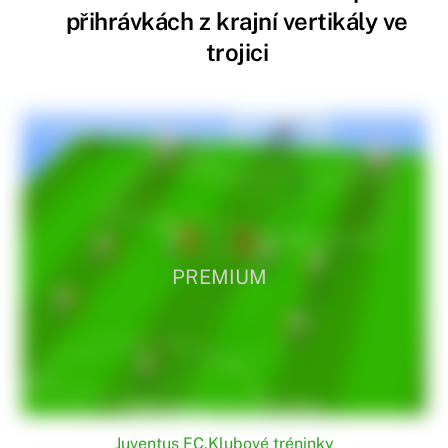
přihrávkách z krajní vertikály ve
trojici
PREMIUM
Juventus FC
,
Klubové tréninky